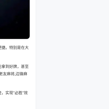
便捷。特别是在大
能拿到好牌，甚至
老友麻将,边锋麻
，实现“必胜”效
。