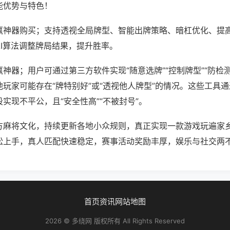
能优势与特色！
赢神器购买；支持透视全局牌型、智能出牌策略、暗杠优化、提
AI算法调整牌局结果，提升胜率。
神器；用户可通过第三方软件实现“随意选牌”“控制牌型”“防检
玩家可能存在“牌特别好”或“透视他人牌型”的情况。这些工具
实现不平公，且“安全性高”“不被封号”。
方麻将文化，持续更新各地小众规则，真正实现一款游戏玩遍家
松上手，真人匹配快速稳定，赛事活动奖励丰厚，娱乐与社交两
首页
资讯
网站地图
2026 © 多绕网 版权所有 All Rights Reserved