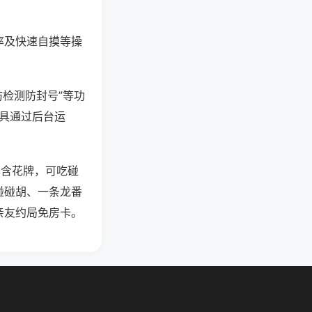
率及快速自摸等操
防检测防封号”等功
工具通过后台运
牌含花牌，可吃碰
碰碰胡、一条龙番
亲友约局免房卡。