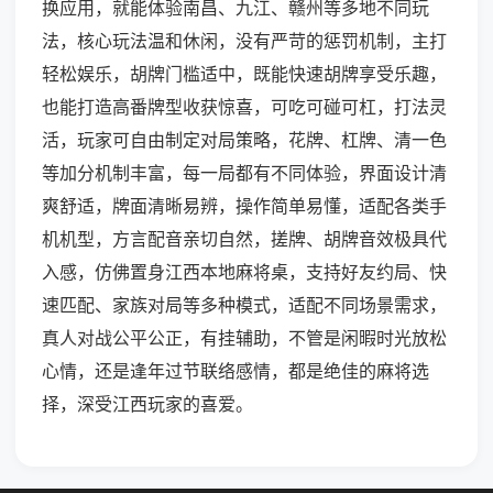
换应用，就能体验南昌、九江、赣州等多地不同玩
法，核心玩法温和休闲，没有严苛的惩罚机制，主打
轻松娱乐，胡牌门槛适中，既能快速胡牌享受乐趣，
也能打造高番牌型收获惊喜，可吃可碰可杠，打法灵
活，玩家可自由制定对局策略，花牌、杠牌、清一色
等加分机制丰富，每一局都有不同体验，界面设计清
爽舒适，牌面清晰易辨，操作简单易懂，适配各类手
机机型，方言配音亲切自然，搓牌、胡牌音效极具代
入感，仿佛置身江西本地麻将桌，支持好友约局、快
速匹配、家族对局等多种模式，适配不同场景需求，
真人对战公平公正，有挂辅助，不管是闲暇时光放松
心情，还是逢年过节联络感情，都是绝佳的麻将选
择，深受江西玩家的喜爱。