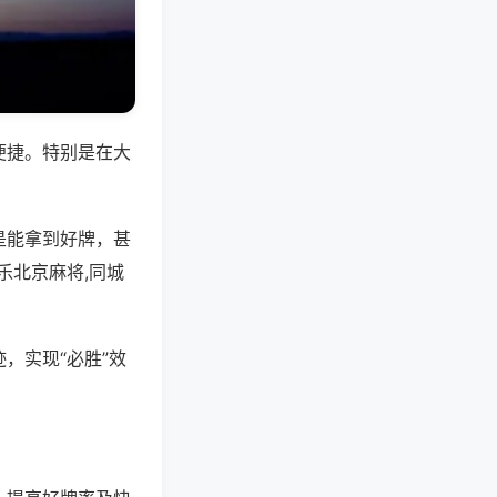
便捷。特别是在大
是能拿到好牌，甚
乐北京麻将,同城
，实现“必胜”效
。