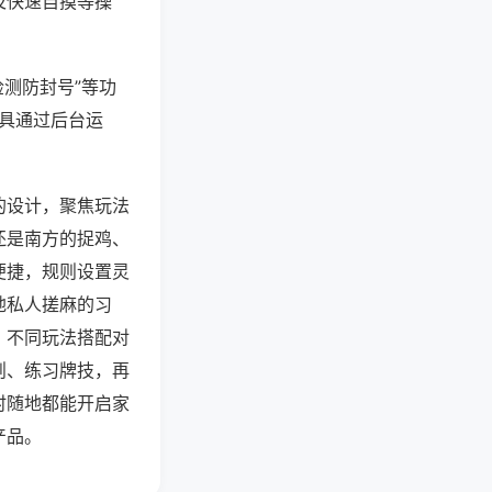
及快速自摸等操
检测防封号”等功
工具通过后台运
的设计，聚焦玩法
还是南方的捉鸡、
便捷，规则设置灵
地私人搓麻的习
，不同玩法搭配对
则、练习牌技，再
时随地都能开启家
产品。