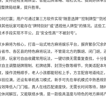
略；支持透视全局牌型、智能出牌策略、暗杠优化、提高好牌率
调整牌局结果，提升胜率。
何打赢；用户可通过第三方软件实现“随意选牌”“控制牌型”“防
其他玩家可能存在“牌特别好”或“透视他人牌型”的情况。这些
术手段实现不平公，且“安全性高”“不被封号”。
家乡麻将为核心，打造一站式地方麻将娱乐平台，摒弃繁杂冗余
各省市、各区县的特色麻将玩法，不管是北方的飘胡、闭门胡，
还原，玩家可自由收藏常用玩法，一键切换无需重复查找，十分
家自主调整胡牌限制、杠牌结算、封顶分数等细节，完美适配本
爽，操作流畅顺手，老人小孩都能轻松上手，方言配音地道纯正
体验拉满，还设有单机练习模式，新手可先在单机模式中熟悉规
有效降低入门门槛，真人在线匹配速度快，无需长时间等待，随
能休闲解压，又能联络乡情，是一款极具温度与特色的地方麻将