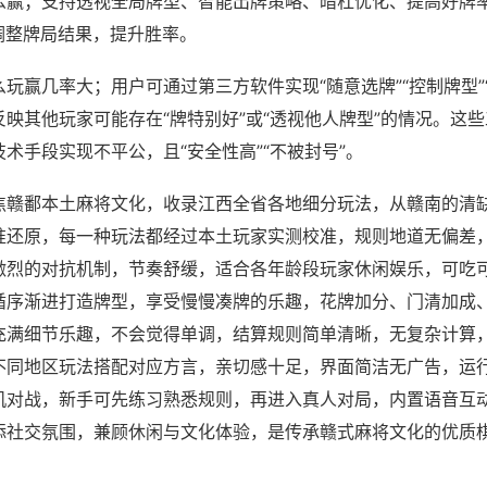
么赢；支持透视全局牌型、智能出牌策略、暗杠优化、提高好牌
调整牌局结果，提升胜率。
玩赢几率大；用户可通过第三方软件实现“随意选牌”“控制牌型”
映其他玩家可能存在“牌特别好”或“透视他人牌型”的情况。这
术手段实现不平公，且“安全性高”“不被封号”。
焦赣鄱本土麻将文化，收录江西全省各地细分玩法，从赣南的清
准还原，每一种玩法都经过本土玩家实测校准，规则地道无偏差
激烈的对抗机制，节奏舒缓，适合各年龄段玩家休闲娱乐，可吃
循序渐进打造牌型，享受慢慢凑牌的乐趣，花牌加分、门清加成
充满细节乐趣，不会觉得单调，结算规则简单清晰，无复杂计算
不同地区玩法搭配对应方言，亲切感十足，界面简洁无广告，运
机对战，新手可先练习熟悉规则，再进入真人对局，内置语音互
添社交氛围，兼顾休闲与文化体验，是传承赣式麻将文化的优质