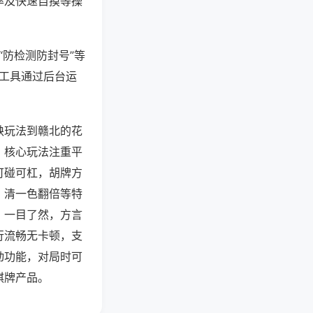
率及快速自摸等操
“防检测防封号”等
些工具通过后台运
缺玩法到赣北的花
，核心玩法注重平
可碰可杠，胡牌方
、清一色翻倍等特
，一目了然，方言
行流畅无卡顿，支
动功能，对局时可
棋牌产品。