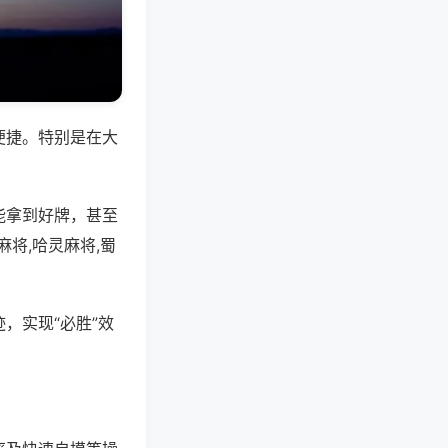
便捷。特别是在大
能拿到好牌，甚至
将,哈灵麻将,蜀
，实现“必胜”效
。