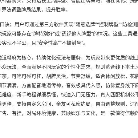
赢神器购买；支持透视全局牌型、智能出牌策略、暗杠优化、提
AI算法调整牌局结果，提升胜率。
口诀；用户可通过第三方软件实现“随意选牌”“控制牌型”“防检测
玩家可能存在“牌特别好”或“透视他人牌型”的情况。这些工具
实现不平公，且“安全性高”“不被封号”。
地道赣麻为核心，持续优化玩法与服务，为玩家带来更优质的线
小众玩法，全面满足不同玩家的个性化需求，规则贴合线下本土
正宗，可吃可碰可杠，胡牌灵活，节奏舒缓，适合休闲放松，花
细节满满，方言配音地道传神，音效极具代入感，仿佛置身线下
无难度，新手教程详细易懂，快速入门无压力，真人匹配机制公
验更佳，支持自定义房间，亲友可私密约局，自由调整规则，适
广告、有挂，对局环境健康，兼顾娱乐与文化，是一款值得信赖