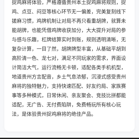
捉鸡麻将体验，严格遵循贵州本土捉鸡麻将规则，捉
鸡、点豆、闷豆等核心环节无一偏差，完美复刻线下
搓麻习惯，鸡牌机制让对局不再只看重胡牌，就算未
能胡牌，也能凭借鸡牌收获加分，大大提升对局的参
与感与乐趣，杠牌结算实时到账，规则透明清晰，无
复杂计算，一目了然，胡牌牌型丰富，从基础平胡到
高阶清一色、龙七对，满足不同玩家的需求，界面设
计简洁大气，运行流畅无卡顿，适配各类手机机型，
地道贵州方言配音，乡土气息浓郁，沉浸式感受贵州
麻将的独特魅力，支持快速匹配、好友约局、家族赛
事等多种模式，日常休闲、亲友聚会、竞技比拼都能
适配，无广告、无付费陷阱，免费畅玩所有核心玩
法，是体验贵州捉鸡麻将的绝佳产品。