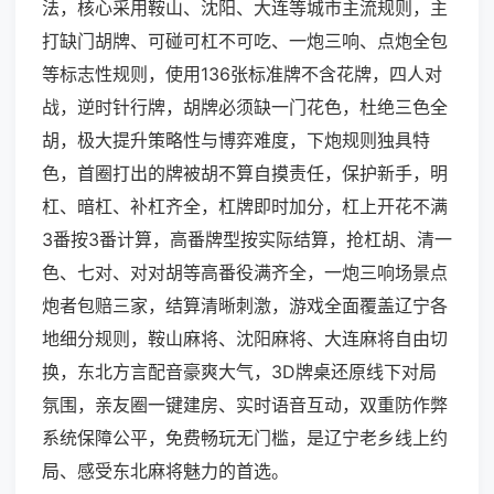
法，核心采用鞍山、沈阳、大连等城市主流规则，主
打缺门胡牌、可碰可杠不可吃、一炮三响、点炮全包
等标志性规则，使用136张标准牌不含花牌，四人对
战，逆时针行牌，胡牌必须缺一门花色，杜绝三色全
胡，极大提升策略性与博弈难度，下炮规则独具特
色，首圈打出的牌被胡不算自摸责任，保护新手，明
杠、暗杠、补杠齐全，杠牌即时加分，杠上开花不满
3番按3番计算，高番牌型按实际结算，抢杠胡、清一
色、七对、对对胡等高番役满齐全，一炮三响场景点
炮者包赔三家，结算清晰刺激，游戏全面覆盖辽宁各
地细分规则，鞍山麻将、沈阳麻将、大连麻将自由切
换，东北方言配音豪爽大气，3D牌桌还原线下对局
氛围，亲友圈一键建房、实时语音互动，双重防作弊
系统保障公平，免费畅玩无门槛，是辽宁老乡线上约
局、感受东北麻将魅力的首选。