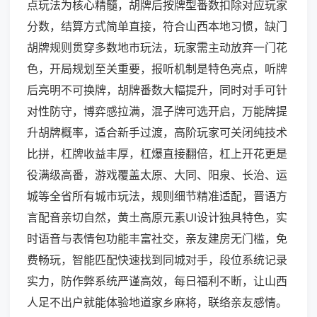
点玩法为核心精髓，胡牌后按牌型番数扣除对应玩家
分数，结算方式简单直接，符合山西本地习惯，缺门
胡牌规则贯穿多数地市玩法，玩家需主动放弃一门花
色，开局规划至关重要，报听机制是特色亮点，听牌
后亮明不可换牌，胡牌番数大幅提升，同时对手可针
对性防守，博弈感拉满，混子牌可选开启，万能牌提
升胡牌概率，适合新手过渡，高阶玩家可关闭纯技术
比拼，杠牌收益丰厚，杠爆直接翻倍，杠上开花更是
役满级高番，游戏覆盖太原、大同、阳泉、长治、运
城等全省所有城市玩法，规则细节精准适配，晋语方
言配音亲切自然，黄土高原元素UI设计独具特色，实
时语音与表情包功能丰富社交，亲友建房无门槛，免
费畅玩，智能匹配快速找到同城对手，段位系统记录
实力，防作弊系统严谨高效，每日福利不断，让山西
人足不出户就能体验地道家乡麻将，联络亲友感情。