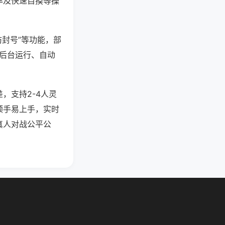
率及快速自摸等操
防封号”等功能，部
过后台运行、自动
，支持2-4人灵
顺手易上手，实时
真人对战公平公