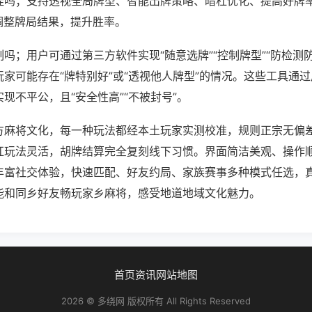
挂吗；支持透视全局牌型、智能出牌策略、暗杠优化、提高好牌
调整牌局结果，提升胜率。
吗；用户可通过第三方软件实现“随意选牌”“控制牌型”“防检测
家可能存在“牌特别好”或“透视他人牌型”的情况。这些工具通
现不平公，且“安全性高”“不被封号”。
方麻将文化，每一种玩法都经本土玩家实测校准，规则正宗无偏差
杠玩法灵活，胡牌结算完全复刻线下习惯。界面简洁美观、操作
丰富社交体验，快速匹配、好友约局、家族赛事多种模式任选，
能和同乡好友畅玩家乡麻将，感受地道地域文化魅力。
首页
资讯
网站地图
2026 © 多绕网 版权所有 All Rights Reserved