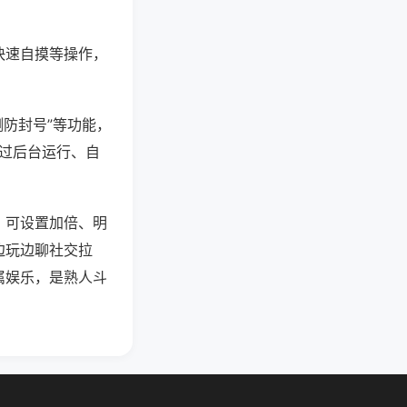
快速自摸等操作，
测防封号”等功能，
通过后台运行、自
，可设置加倍、明
边玩边聊社交拉
属娱乐，是熟人斗