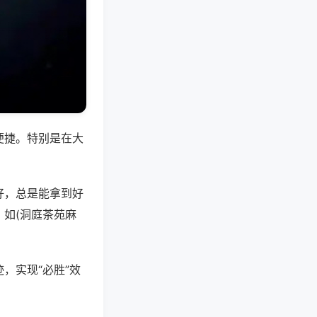
便捷。特别是在大
好，总是能拿到好
如(洞庭茶苑麻
，实现“必胜”效
。