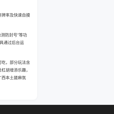
好牌率及快速自摸
检测防封号”等功
工具通过后台运
可吃，部分玩法含
抢杠胡增添乐趣，
广西本土搓麻氛