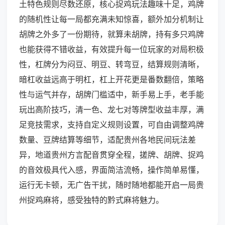
土特色规则尽数还原，核心捉鸡玩法趣味十足，鸡牌
的随机性让每一局都充满未知惊喜，额外加分机制让
胡牌之外多了一份期待，就算未胡牌，持有多只鸡牌
也能获得不错收益，有效提升每一位玩家的对局积极
性，杠牌分为闷豆、明豆、转弯豆，结算规则清晰，
暗杠收益远高于明杠，杠上开花更是番数翻倍，策略
性与运气并存，胡牌门槛适中，新手易上手，老手能
玩出高阶技巧，清一色、龙七对等牌型收益丰厚，满
足竞技需求，支持自定义规则设置，可自由调整鸡牌
数量、豆牌结算等细节，适配贵州各地民间玩法差
异，地道贵州方言配音贯穿全程，搓牌、胡牌、捉鸡
的音效极具代入感，界面简洁流畅，操作简单易懂，
运行无卡顿，无广告干扰，随时随地都能开启一局贵
州捉鸡麻将，感受独特的黔式麻将魅力。