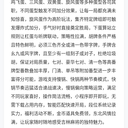
鸡飞蛋、三风蛋、双黄蛋、旋风蛋等多种蛋型各司其
职，不同蛋型触发不同加分效果，让每一局都充满未
知惊喜，旋风蛋作为高阶玩法，集齐特定牌组即可触
发爆炸式加分，手气好时直接奠定胜局，下蛋算站立
规则让杠蛋与听牌联动，策略性拉满，胡牌条件严格
且特色鲜明，必须三色齐全或清一色带字牌，手牌含
幺九或风字牌，且至少有一组刻子或对子，杜绝垃圾
胡，保证对局质量，七对、豪华七对、清一色等高番
牌型番数叠加丰厚，门清、单吊等附加番型进一步丰
富得分可能，游戏支持慢锅、快锅两种节奏模式，快
锅节奏迅猛适合速战速决，慢锅偏向策略运营，满足
不同玩家喜好，操作简洁流畅，小程序即开即玩，无
需下载占用内存，智能匹配快速开局，段位系统记录
实力，福利活动不断，金币道具免费领，东北风情拉
满，让玩家随时随地感受吉林麻将的独特魅力。