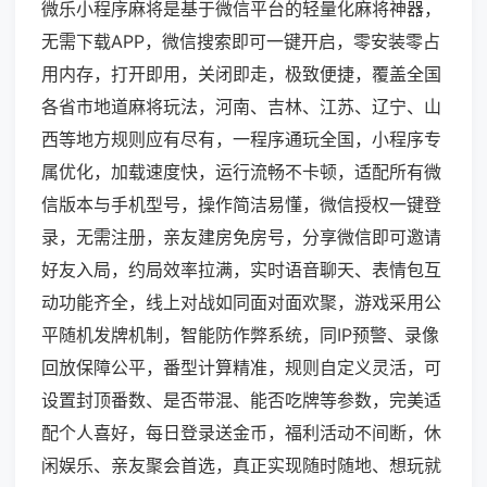
微乐小程序麻将是基于微信平台的轻量化麻将神器，
无需下载APP，微信搜索即可一键开启，零安装零占
用内存，打开即用，关闭即走，极致便捷，覆盖全国
各省市地道麻将玩法，河南、吉林、江苏、辽宁、山
西等地方规则应有尽有，一程序通玩全国，小程序专
属优化，加载速度快，运行流畅不卡顿，适配所有微
信版本与手机型号，操作简洁易懂，微信授权一键登
录，无需注册，亲友建房免房号，分享微信即可邀请
好友入局，约局效率拉满，实时语音聊天、表情包互
动功能齐全，线上对战如同面对面欢聚，游戏采用公
平随机发牌机制，智能防作弊系统，同IP预警、录像
回放保障公平，番型计算精准，规则自定义灵活，可
设置封顶番数、是否带混、能否吃牌等参数，完美适
配个人喜好，每日登录送金币，福利活动不间断，休
闲娱乐、亲友聚会首选，真正实现随时随地、想玩就