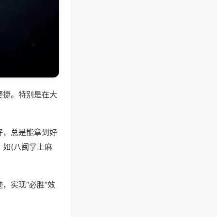
便捷。特别是在大
好，总是能拿到好
如(八闽掌上麻
，实现“必胜”效
。