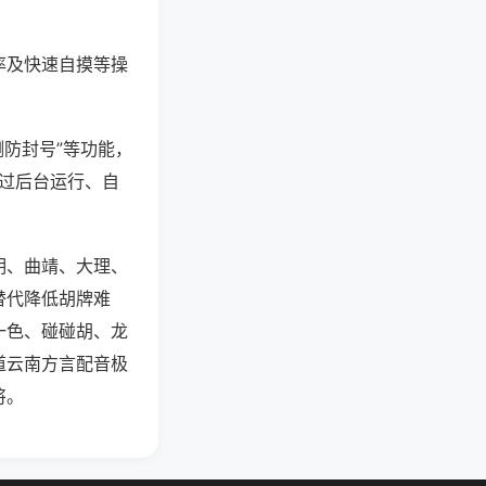
率及快速自摸等操
测防封号”等功能，
通过后台运行、自
明、曲靖、大理、
替代降低胡牌难
一色、碰碰胡、龙
道云南方言配音极
将。