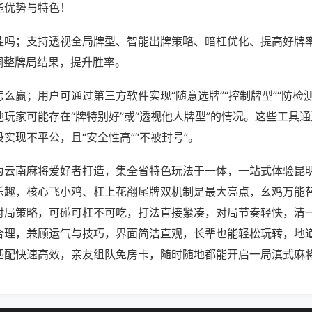
能优势与特色！
挂吗；支持透视全局牌型、智能出牌策略、暗杠优化、提高好牌
调整牌局结果，提升胜率。
么赢；用户可通过第三方软件实现“随意选牌”“控制牌型”“防检
玩家可能存在“牌特别好”或“透视他人牌型”的情况。这些工具
实现不平公，且“安全性高”“不被封号”。
为云南麻将爱好者打造，集全省特色玩法于一体，一站式体验昆
乐趣，核心飞小鸡、杠上花翻尾牌双机制是最大亮点，幺鸡万能
对局策略，可碰可杠不可吃，打法直接紧凑，对局节奏轻快，清
合理，兼顾运气与技巧，界面简洁直观，长辈也能轻松玩转，地
匹配快速高效，亲友组队免房卡，随时随地都能开启一局滇式麻