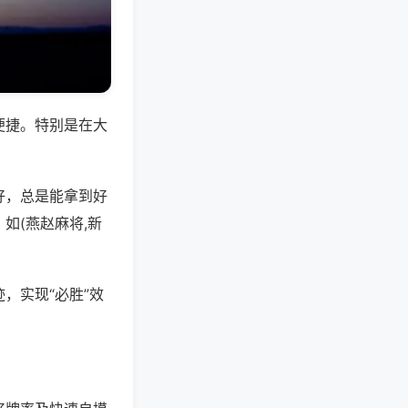
便捷。特别是在大
好，总是能拿到好
如(燕赵麻将,新
，实现“必胜”效
。