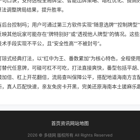
十句口诀；支持透视全局牌型、智能出牌策略、暗杠优化、提高
算法调整牌局结果，提升胜率。
后台控制吗；用户可通过第三方软件实现“随意选牌”“控制牌型”
映其他玩家可能存在“牌特别好”或“透视他人牌型”的情况。这
术手段实现不平公，且“安全性高”“不被封号”。
打琼式经典打法，以“红中为王、番数累加”为核心特色，全程使
可替代任意牌，可碰可杠不可吃，打法直接爽快，番型包括平胡
摸加倍、杠上开花翻倍，流局查叫保障公平，搭配地道海南方言
新，真人匹配快速，亲友免房卡开黑，完美还原海南本土搓麻乐
首页
资讯
网站地图
2026 © 多绕网 版权所有 All Rights Reserved