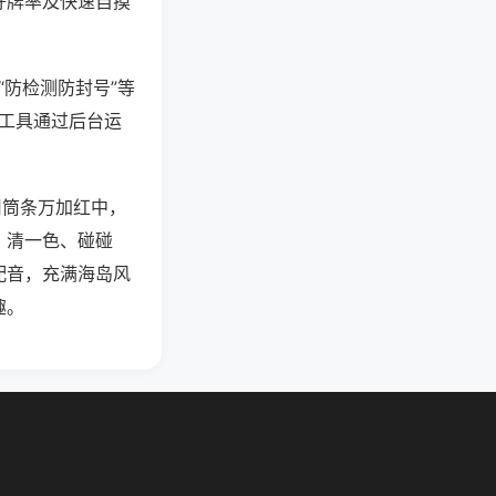
好牌率及快速自摸
“防检测防封号”等
些工具通过后台运
用筒条万加红中，
、清一色、碰碰
配音，充满海岛风
趣。