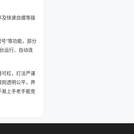
率及快速自摸等操
封号”等功能，部分
后台运行、自动连
碰可杠，打法严谨
规则透明公平，界
手易上手老手能竞