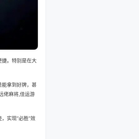
便捷。特别是在大
是能拿到好牌，甚
远佬麻将,佳运游
，实现“必胜”效
。