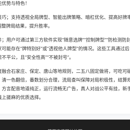
能优势与特色！
技巧；支持透视全局牌型、智能出牌策略、暗杠优化、提高好牌
调整牌局结果，提升胜率。
；用户可通过第三方软件实现“随意选牌”“控制牌型”“防检测防
可能存在“牌特别好”或“透视他人牌型”的情况。这些工具通过
不平公，且“安全性高”“不被封号”。
度融合石家庄、保定、唐山等地规则，二五八固定做将，可吃可
、清一色翻倍，番数划分合理，流局查叫保障对局积极性，结算
，方言配音地道纯正，运行流畅无广告，真人对战公平有挂，新
线上搓麻的优质选择。