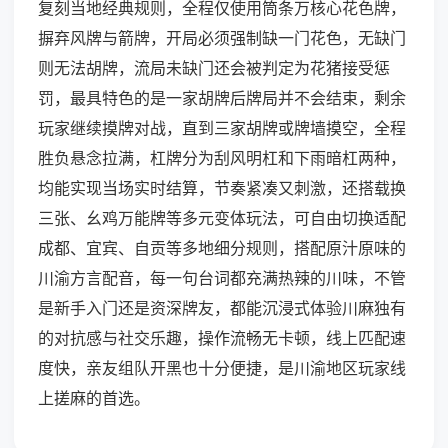
复刻当地经典规则，全程仅使用筒条万核心花色牌，
摒弃风牌与箭牌，开局必须强制缺一门花色，无缺门
则无法胡牌，流局未缺门还会被判定为花猪接受惩
罚，最具特色的是一家胡牌后牌局并不会结束，剩余
玩家继续摸牌对战，直到三家胡牌或牌墙摸空，全程
胜负悬念拉满，杠牌分为刮风明杠和下雨暗杠两种，
均能实现当场实时结算，节奏紧凑又刺激，还搭载换
三张、幺鸡万能牌等多元变体玩法，可自由切换适配
成都、宜宾、自贡等多地细分规则，搭配原汁原味的
川渝方言配音，每一句台词都充满热辣的川味，不管
是新手入门还是资深牌友，都能沉浸式体验川麻独有
的对抗感与社交乐趣，操作流畅无卡顿，线上匹配速
度快，亲友组队开黑也十分便捷，是川渝地区玩家线
上搓麻的首选。