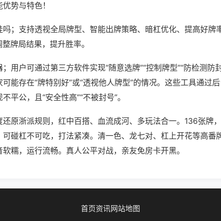
能优势与特色！
挂吗；支持透视全局牌型、智能出牌策略、暗杠优化、提高好牌
调整牌局结果，提升胜率。
；用户可通过第三方软件实现“随意选牌”“控制牌型”“防检测防
可能存在“牌特别好”或“透视他人牌型”的情况。这些工具通过
不平公，且“安全性高”“不被封号”。
度还原浙派规则，红中百搭、血流成河、多玩法合一。136张牌
。可碰杠不可吃，打法紧凑。清一色、龙七对、杠上开花等高番
音软糯，运行流畅。真人公平对战，亲友免房卡开黑。
首页
资讯
网站地图