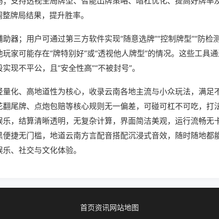
吗；支持透视全局牌型、智能出牌策略、暗杠优化、提高好牌率
调整牌局结果，提升胜率。
助器；用户可通过第三方软件实现“随意选牌”“控制牌型”“防检
玩家可能存在“牌特别好”或“透视他人牌型”的情况。这些工具
实现不平公，且“安全性高”“不被封号”。
轻量化、高地道性为核心，收录云南各地主流与小众玩法，满足
花翻尾牌、点炮包赔等核心规则无一偏差，可碰可杠不可吃，打
娱乐，结算清晰透明，无复杂计算，界面简洁美观，运行流畅无
黑便捷无门槛，地道云南方言配音搭配沉浸式音效，随时随地都
娱乐、社交与文化体验。
首页
资讯
网站地图