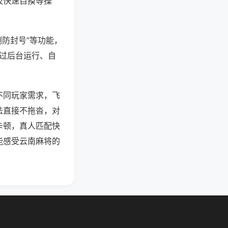
及快速自摸等操
测防封号”等功能，
通过后台运行、自
不同玩家需求，飞
法直接不拖沓，对
卡顿，真人匹配快
能感受云南麻将的