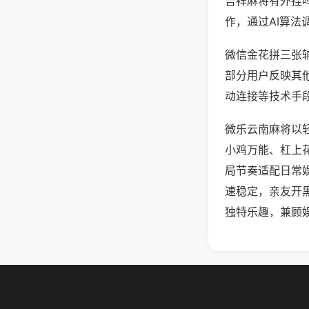
吉祥麻将有外挂
作，通过AI算法
微信金花拼三张辅
部分用户反映其他
动连接等技术手段
微乐云南麻将以
小鸡万能、杠上
局节奏适配日常
速稳定，亲友开
独特乐趣，兼顾